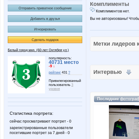
Комплименты
Отправить приватное сообщение
Комплиментов нет.
Вы не авторизованы! Чтоб
Добавить в друзья
Игнорировать
Сделать подарок
Метки лидеров
Белый город мкр. (60-лет Октября ул.)
популярность:
40731 место
-9 ↓
Интервью
рейтинг
431
?
Привилегированный
пользователь
3
уровня
Последние
фотогра
Статистика портрета:
сейчас просматривают портрет - 0
зарегистрированные пользователи
посетившие портрет за 7 дней - 0